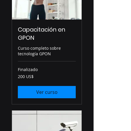
Capacitación en
GPON
Curso completo sobre
tecnología GPON
Finalizado
200
200 US$
dólares
estadounidenses
Ver curso