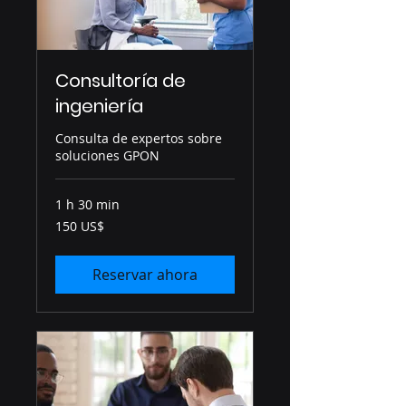
Consultoría de
ingeniería
Consulta de expertos sobre
soluciones GPON
1 h 30 min
150
150 US$
dólares
estadounidenses
Reservar ahora