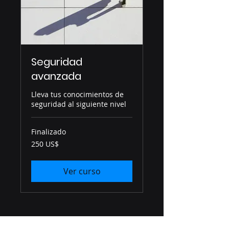
Seguridad
avanzada
Lleva tus conocimientos de
seguridad al siguiente nivel
Finalizado
250
250 US$
dólares
estadounidenses
Ver curso