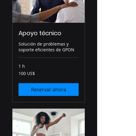
Apoyo técnico
Solución de problemas y
soporte eficientes de GPON
1 h
100
100 US$
dólares
estadounidenses
Reservar ahora