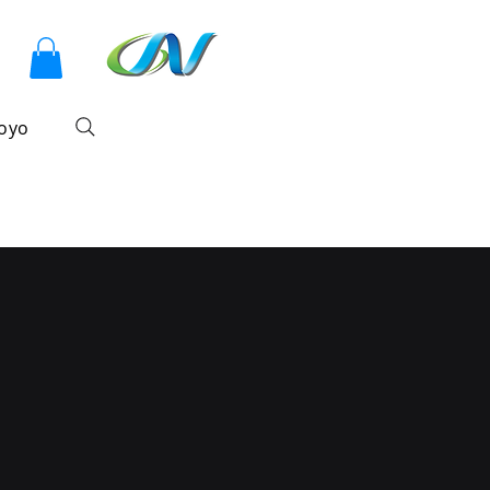
sesión
oyo