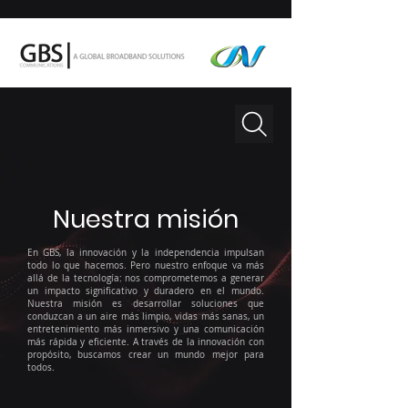
Nuestra misión
En GBS, la innovación y la independencia impulsan
todo lo que hacemos. Pero nuestro enfoque va más
allá de la tecnología: nos comprometemos a generar
un impacto significativo y duradero en el mundo.
Nuestra misión es desarrollar soluciones que
conduzcan a un aire más limpio, vidas más sanas, un
entretenimiento más inmersivo y una comunicación
más rápida y eficiente. A través de la innovación con
propósito, buscamos crear un mundo mejor para
todos.