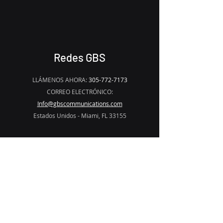
Redes GBS
LLÁMENOS AHORA:
305-772-7173
CORREO ELECTRÓNICO:
Info@gbscommunications.com
Estados Unidos - Miami, FL 33155
Soluciones
Visión
Programas