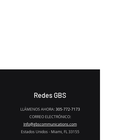
UPGRADE
THE APP TO
REMOVE THE
WATERMARK
Redes GBS
LLÁMENOS AHORA:
305-772-7173
CORREO ELECTRÓNICO:
Info@gbscommunications.com
Estados Unidos - Miami, FL 33155