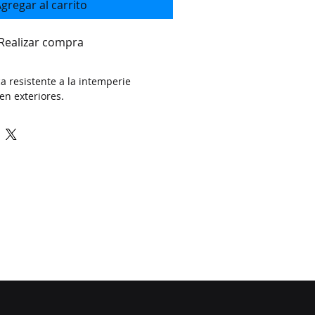
gregar al carrito
Realizar compra
a resistente a la intemperie 
en exteriores.
P TO
K