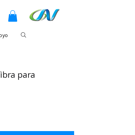
sesión
oyo
ibra para