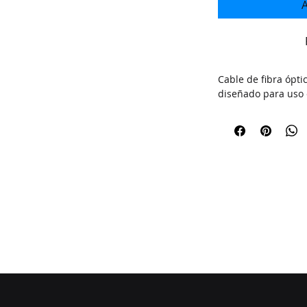
A
Cable de fibra óptic
diseñado para uso 
UPGRADE THE AP
 THE WATERMAR