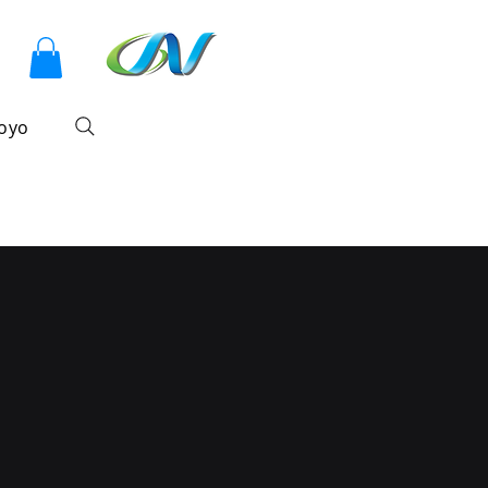
sesión
oyo